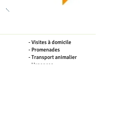
SERVICES
- Visites à domicile
- Promenades
- Transport animalier
-
Urgence​​s
heures d'ouvertures
du lundi au samedi
de 8h à 20h
URGENCES, nous sommes
joignables 7/7 24/24.
N'hésitez pas à nous contacter.